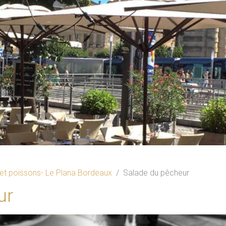
 et poissons- Le Plana Bordeaux
Salade du pêcheur
ur